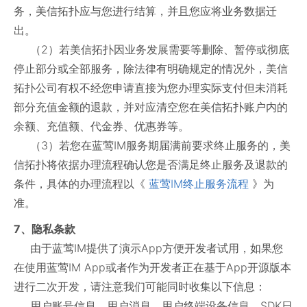
务，美信拓扑应与您进行结算，并且您应将业务数据迁
出。
（2）若美信拓扑因业务发展需要等删除、暂停或彻底
停止部分或全部服务，除法律有明确规定的情况外，美信
拓扑公司有权不经您申请直接为您办理实际支付但未消耗
部分充值金额的退款，并对应清空您在美信拓扑账户内的
余额、充值额、代金券、优惠券等。
（3）若您在蓝莺IM服务期届满前要求终止服务的，美
信拓扑将依据办理流程确认您是否满足终止服务及退款的
条件，具体的办理流程以《
蓝莺IM终止服务流程
》为
准。
7、隐私条款
由于蓝莺IM提供了演示App方便开发者试用，如果您
在使用蓝莺IM App或者作为开发者正在基于App开源版本
进行二次开发，请注意我们可能同时收集以下信息：
用户账号信息、用户消息、用户终端设备信息、SDK日