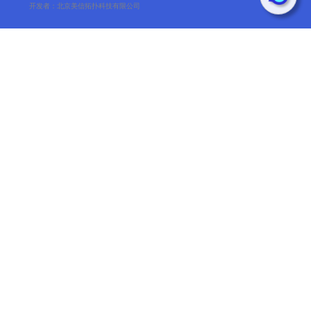
开发者：北京美信拓扑科技有限公司
Android
Demo源码
开发指南
提问
Android原生版本，支持华为、小米、
Oppo、Vivo等主流厂商推送
下载 SDK
下载安装包